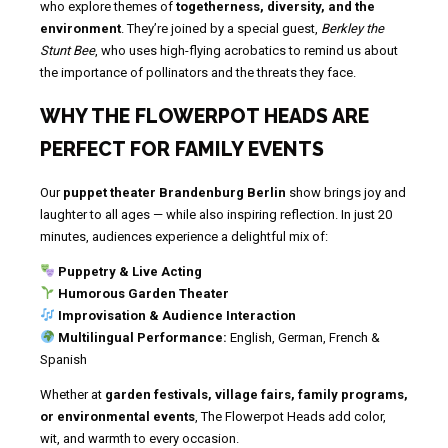
who explore themes of
togetherness, diversity, and the
environment
. They’re joined by a special guest,
Berkley the
Stunt Bee
, who uses high-flying acrobatics to remind us about
the importance of pollinators and the threats they face.
WHY THE FLOWERPOT HEADS ARE
PERFECT FOR FAMILY EVENTS
Our
puppet theater Brandenburg Berlin
show brings joy and
laughter to all ages — while also inspiring reflection. In just 20
minutes, audiences experience a delightful mix of:
Puppetry & Live Acting
Humorous Garden Theater
Improvisation & Audience Interaction
Multilingual Performance:
English, German, French &
Spanish
Whether at
garden festivals, village fairs, family programs,
or environmental events
, The Flowerpot Heads add color,
wit, and warmth to every occasion.