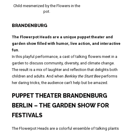
Child mesmerized by the Flowers in the
pot.
BRANDENBURG
The Flowerpot Heads are a unique puppet theater and
garden show filled with humor, live action, and interactive
fun.
In this playful performance, a cast of talking flowers meet in a
garden to discuss community, diversity, and climate change.
The result is a mix of laughter and reflection that delights both
children and adults. And when
Berkley the Stunt Bee
performs
her daring tricks, the audience can’t help but be amazed.
PUPPET THEATER BRANDENBURG
BERLIN – THE GARDEN SHOW FOR
FESTIVALS
The Flowerpot Heads are a colorful ensemble of talking plants