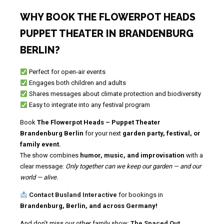
WHY BOOK THE FLOWERPOT HEADS
PUPPET THEATER IN BRANDENBURG
BERLIN?
Perfect for open-air events
Engages both children and adults
Shares messages about climate protection and biodiversity
Easy to integrate into any festival program
Book
The Flowerpot Heads – Puppet Theater
Brandenburg Berlin
for your next
garden party, festival, or
family event.
The show combines
humor, music, and improvisation
with a
clear message:
Only together can we keep our garden — and our
world — alive.
Contact Busland Interactive
for bookings in
Brandenburg, Berlin, and across Germany!
And don’t miss our other family show:
The Spaced Out